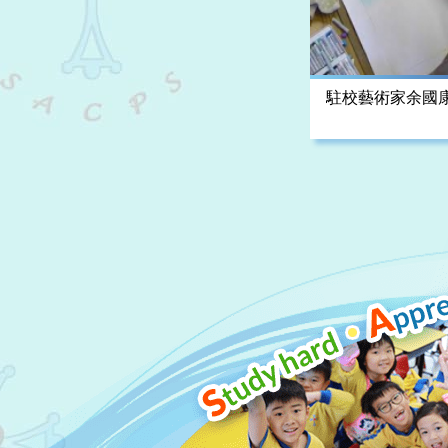
駐校藝術家余國
嶺老圍寫生示範