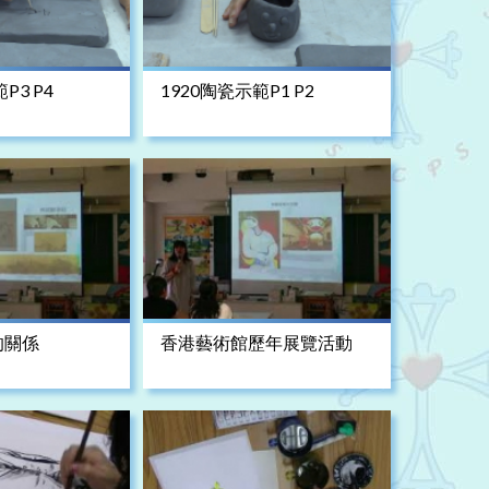
P3 P4
1920陶瓷示範P1 P2
的關係
香港藝術館歷年展覽活動