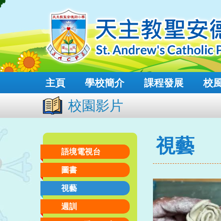
主頁
學校簡介
課程發展
校
校園影片
視藝
語境電視台
圖書
視藝
週訓