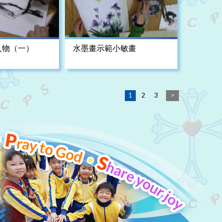
人物（一）
水墨畫示範小敏畫
1
2
3
>