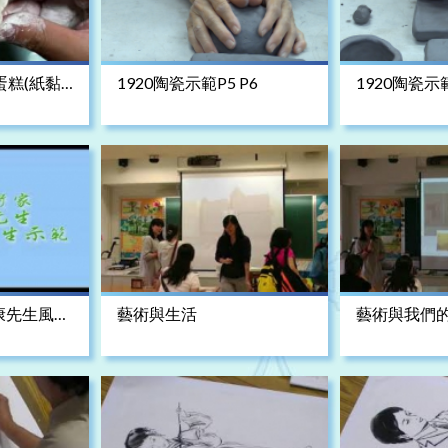
蛋糕(紙黏
1920陶瓷示範P5 P6
1920陶瓷示範
康先生風景
藝術與生活
藝術與我們