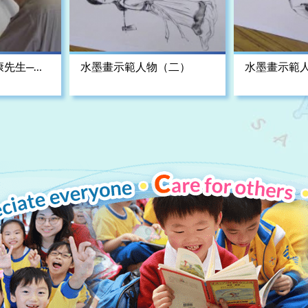
康先生─粉
水墨畫示範人物（二）
水墨畫示範
短片