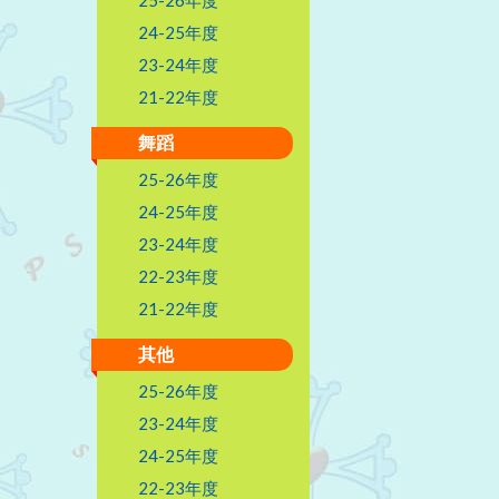
24-25年度
23-24年度
21-22年度
舞蹈
25-26年度
24-25年度
23-24年度
22-23年度
21-22年度
其他
25-26年度
23-24年度
24-25年度
22-23年度