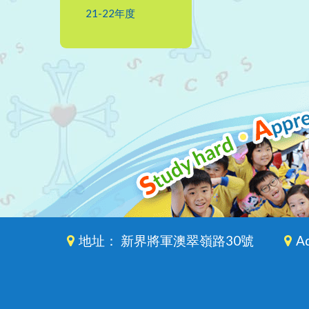
21-22年度
地址： 新界將軍澳翠嶺路30號
Ad