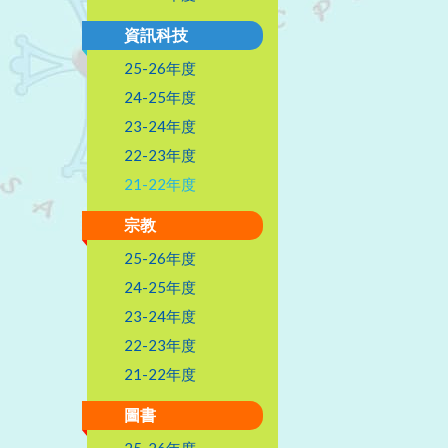
資訊科技
25-26年度
24-25年度
23-24年度
22-23年度
21-22年度
宗教
25-26年度
24-25年度
23-24年度
22-23年度
21-22年度
圖書
25-26年度