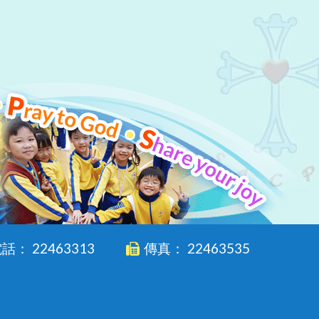
話： 22463313
傳真： 22463535