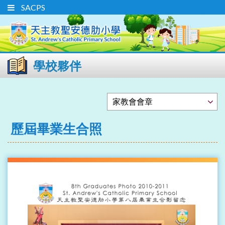
SACPS
學校夥伴
歷屆畢業生合照