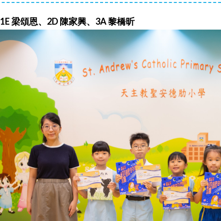
1E 梁頌恩、2D 陳家興、3A 黎橋昕