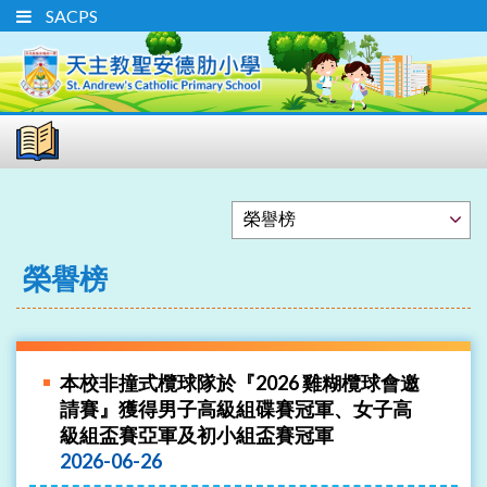
SACPS
榮譽榜
本校非撞式欖球隊於『2026 雞糊欖球會邀
請賽』獲得男子高級組碟賽冠軍、女子高
級組盃賽亞軍及初小組盃賽冠軍
2026-06-26