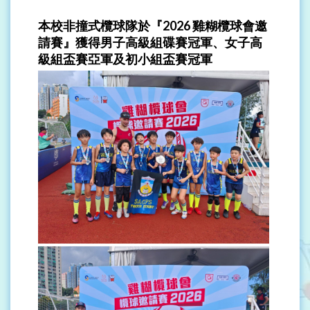
本校非撞式欖球隊於『2026 雞糊欖球會邀
請賽』獲得男子高級組碟賽冠軍、女子高
級組盃賽亞軍及初小組盃賽冠軍