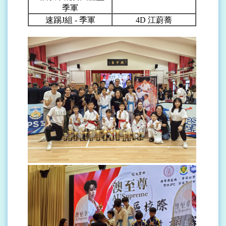
季軍
速踢J組 - 季軍
4D
江蔚蕎