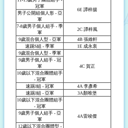
冠軍
6E
譚梓揚
男子公開組個人形 - 亞
軍
7-8
歲男子個人組手 - 季
2C
譚梓風
軍
9
歲混合個人型 - 亞軍
4B
張維軒
速踢S組 - 季軍
1E
成永衷
9
歲混合個人型 - 季軍
9
歲男子個人組手 - 冠
軍
4C
賀正
10
歲以下混合團體組手
- 冠軍
速踢J組 - 冠軍
4A
李彥希
速踢J組 - 亞軍
3A
顏唯堡
10
歲以下混合團體組手
- 冠軍
9
歲男子個人組手 - 亞
4A
雷竣傑
軍
12
歲以下混合團體型 -