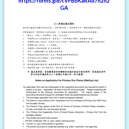
https://forms.gle/cVPBbKaRAd7n2n2
GA