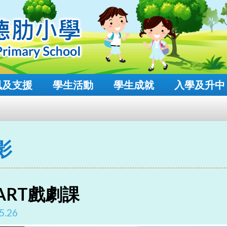
風及支援
學生活動
學生成就
入學及升中
影
ART戲劇課
5.26