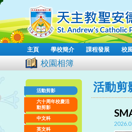
主頁
學校簡介
課程發展
校
校園相簿
活動剪
活動剪影
六十周年校慶活
動剪影
SM
中文科
2026.0
英文科