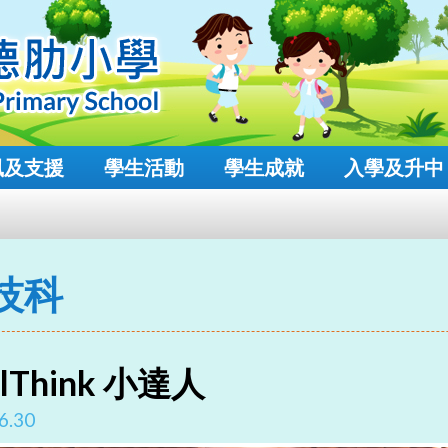
風及支援
學生活動
學生成就
入學及升中
技科
olThink 小達人
6.30