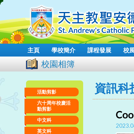
主頁
學校簡介
課程發展
校
校園相簿
資訊科
活動剪影
六十周年校慶活
動剪影
Co
中文科
2023.0
英文科