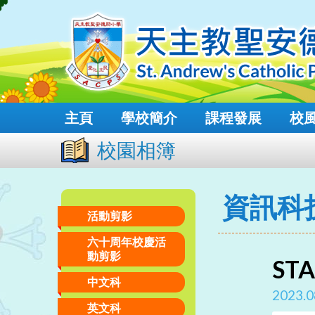
主頁
學校簡介
課程發展
校
校園相簿
資訊科
活動剪影
六十周年校慶活
動剪影
ST
中文科
2023.0
英文科