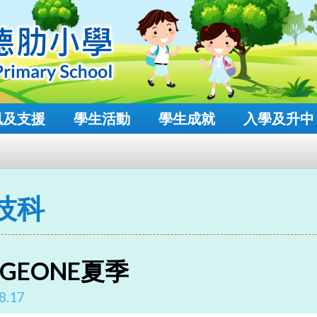
風及支援
學生活動
學生成就
入學及升中
技科
AGEONE夏季
8.17