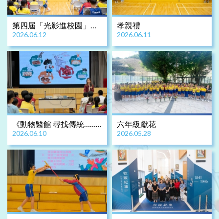
第四屆「光影進校園」暨
孝親禮
2026.06.12
2026.06.11
「紫荊盃影評徵文比賽」
活動
《動物醫館 尋找傳統……
六年級獻花
2026.06.10
2026.05.28
從中醫藥講起》作家分享
講座