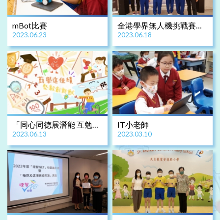
mBot比賽
全港學界無人機挑戰賽
2023.06.23
2023.06.18
2023
「同心同德展潛能 互勉互
IT小老師
2023.06.13
2023.03.10
勵友情濃」電子海報設計
比賽