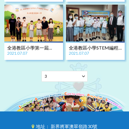
全港教區小學第一屆
全港教區小學STEM編程
2021.07.07
2021.07.07
STEM編程創作比賽(校內
創作大賽
賽)
地址： 新界將軍澳翠嶺路30號